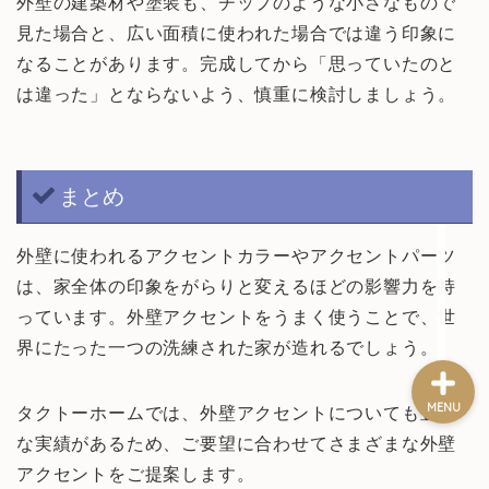
外壁の建築材や塗装も、チップのような小さなもので
見た場合と、広い面積に使われた場合では違う印象に
なることがあります。完成してから「思っていたのと
HOME
は違った」とならないよう、慎重に検討しましょう。
お家のお悩み
まとめ
お金(節約術)
外壁に使われるアクセントカラーやアクセントパーツ
新築一戸建て
は、家全体の印象をがらりと変えるほどの影響力を持
っています。外壁アクセントをうまく使うことで、世
界にたった一つの洗練された家が造れるでしょう。
MENU
タクトーホームでは、外壁アクセントについても豊富
な実績があるため、ご要望に合わせてさまざまな外壁
アクセントをご提案します。