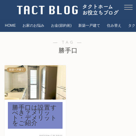
HOME
お家のお悩み
お金(節約術)
新築一戸建て
住み替え
タク
― TAG ―
勝手口
新築一戸建て
勝手口は設置す
べき？メリッ
ト・デメリット
をご紹介