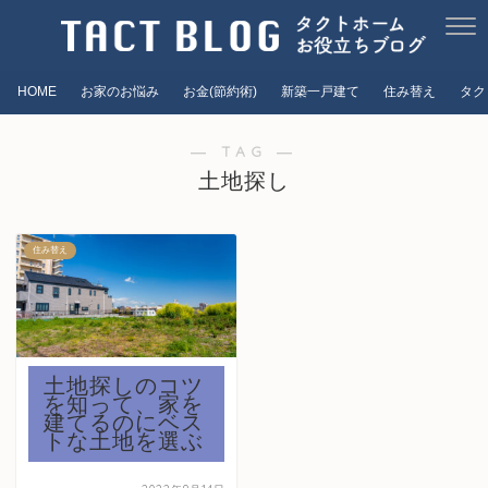
HOME
お家のお悩み
お金(節約術)
新築一戸建て
住み替え
タク
― TAG ―
土地探し
住み替え
土地探しのコツ
を知って、家を
建てるのにベス
トな土地を選ぶ