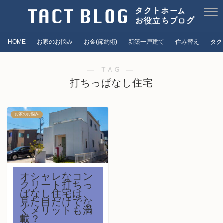
HOME
お家のお悩み
お金(節約術)
新築一戸建て
住み替え
タク
― TAG ―
打ちっぱなし住宅
お家のお悩み
オシャレなコン
クリート打ちっ
ぱなし住宅は、
見た目だけでな
くメリットも満
載？