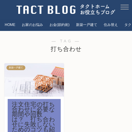
HOME
お家のお悩み
お金(節約術)
新築一戸建て
住み替え
タク
― TAG ―
打ち合わせ
新築一戸建て
注文住宅の打ち
合わせに必要な
期間や回数
は？ 打ち合わ
せに失敗しない
ためのコツも紹