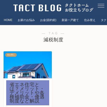
HOME
お家のお悩み
お金(節約術)
新築一戸建て
住み替え
タク
― TAG ―
減税制度
住み替え
省エネ住宅と
は？メリット・
デメリットや各
種補助金・優遇
制度など解説