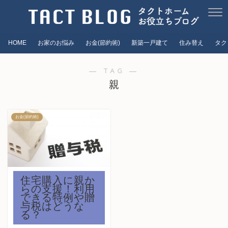
HOME
お家のお悩み
お金(節約術)
新築一戸建て
住み替え
タク
― TAG ―
親
お金(節約術)
住宅購入に親か
らの支援！利用
できる特例や贈
与税はどうな
る？