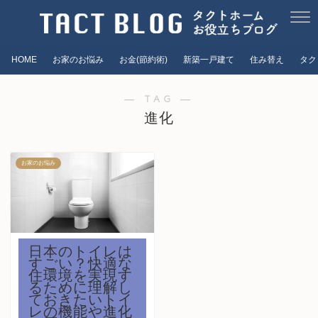
HOME
お家のお悩み
お金(節約術)
新築一戸建て
住み替え
タク
― TAG ―
進化
お家のお悩み
日本のトイレは
すごい？快適な
住環境を実現す
るために理解し
ておきたいトイ
レの機能や進化