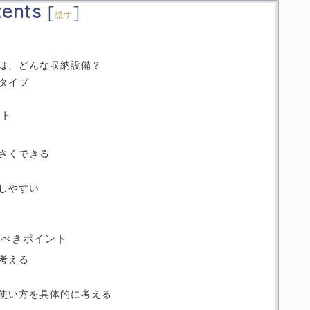
tents
[
]
隠す
は、どんな収納設備？
タイプ
ット
さくできる
しやすい
すべきポイント
考える
使い方を具体的に考える