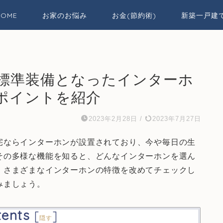
HOME
お家のお悩み
お金(節約術)
新築一戸建
標準装備となったインターホ
ポイントを紹介
2023年2月28日
/
2023年7月27日
宅ならインターホンが設置されており、今や毎日の生
その多様な機能を知ると、どんなインターホンを選ん
、さまざまなインターホンの特徴を改めてチェックし
みましょう。
tents
[
]
隠す